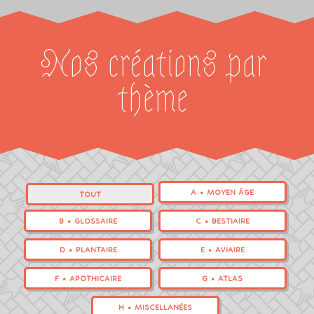
Nos créations par
thème
A • MOYEN ÂGE
TOUT
B • GLOSSAIRE
C • BESTIAIRE
D • PLANTAIRE
E • AVIAIRE
F • APOTHICAIRE
G • ATLAS
H • MISCELLANÉES