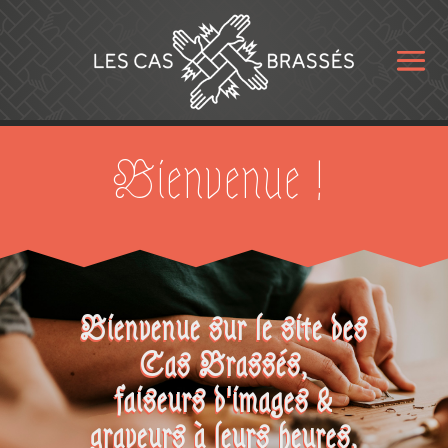
Bienvenue !
Bienvenue sur le site des
Cas Brassés,
faiseurs d'images &
graveurs à leurs heures,