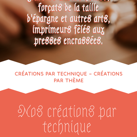
forçats de la taille
d'épargne et autres arts,
imprimeurs fêlés aux
presses encrassées.
CRÉATIONS PAR TECHNIQUE
–
CRÉATIONS
PAR THÈME
Nos créations par
technique