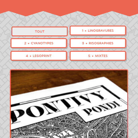
1 • LINOGRAVURES
TOUT
2 • CYANOTYPES
3 • RISOGRAPHIES
4 • LEGOPRINT
5 • MIXTES