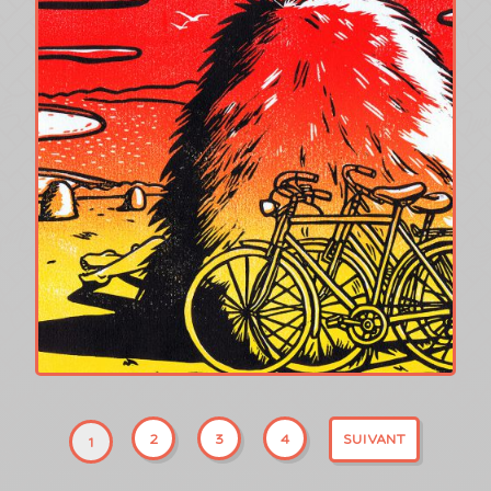
2
3
4
SUIVANT
1